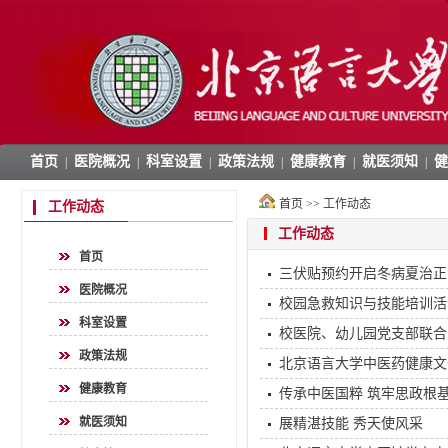
首页
医院概况
科室设置
政策法规
健康教育
就医须知
健
|
|
|
|
|
|
首页
>>
工作动态
工作动态
工作动态
首页
三伏贴预约开启冬病夏治正
医院概况
校园急救知识与技能培训活
科室设置
校医院、幼儿园党支部联合
政策法规
北京语言大学中医药健康文
健康教育
传承中医国粹 筑牢思政根
就医须知
展精湛技能 秀天使风采