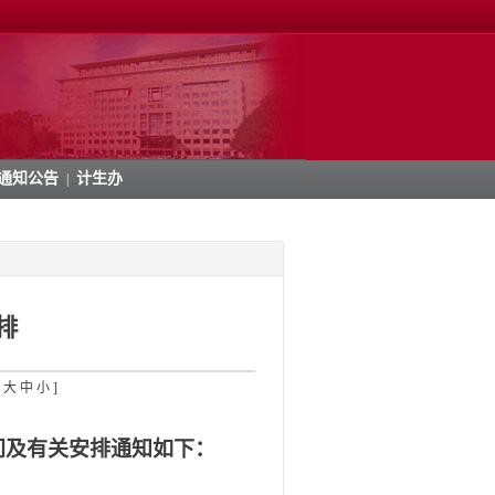
通知公告
计生办
|
排
[
大
中
小
]
间及有关安排通知如下：