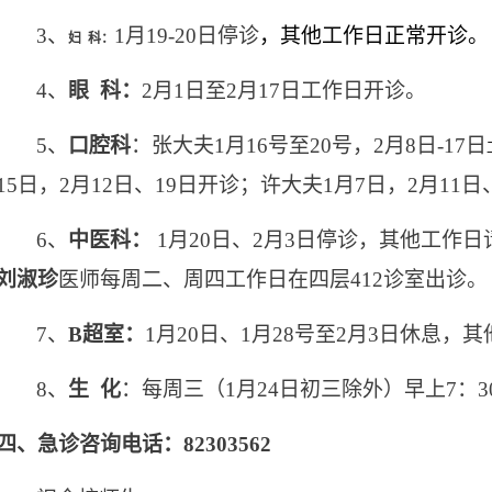
3
、
1
月19-20日停诊
，其他工作日正常开诊。
妇 科：
4
、
眼 科：
2
月1日至2月17日工作日开诊。
5
、
口腔科
：张大夫1月16号至20号，2月8日-17日
15日，2月12日、19日开诊；许大夫1月7日，2月11日
6
、
中医科：
1
月20日、2月3日停诊，其他工
刘淑珍
医师每周二、周四工作日在四层412诊室出诊。
7
、
B
超室：
1
月20日、1月28号至2月3日休息，
8
、
生 化
：每周三（1月24日初三除外）早上7：30
四、急诊咨询电话：82303562