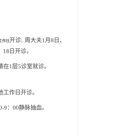
开诊
周大夫1月8日、
工作日
；
、18日开诊。
作日请在1层5诊室就诊。
其他工作日开诊。
-9：00静脉抽血
。